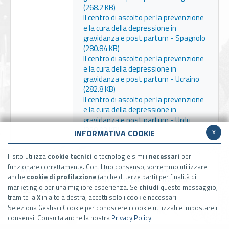
(268.2 KB)
Il centro di ascolto per la prevenzione
e la cura della depressione in
gravidanza e post partum - Spagnolo
(280.84 KB)
Il centro di ascolto per la prevenzione
e la cura della depressione in
gravidanza e post partum - Ucraino
(282.8 KB)
Il centro di ascolto per la prevenzione
e la cura della depressione in
gravidanza e post partum - Urdu
(320.92 KB)
x
INFORMATIVA COOKIE
Il sito utilizza
cookie tecnici
o tecnologie simili
necessari
per
funzionare correttamente. Con il tuo consenso, vorremmo utilizzare
Il centro di ascolto per la prevenzione e la cura della
anche
cookie di profilazione
(anche di terze parti) per finalità di
depressione in gravidanza e post partum - Italiano
marketing o per una migliore esperienza. Se
chiudi
questo messaggio,
(581.48 KB)
tramite la
X
in alto a destra, accetti solo i cookie necessari.
Seleziona Gestisci Cookie per conoscere i cookie utilizzati e impostare i
consensi. Consulta anche la nostra
Privacy Policy
.