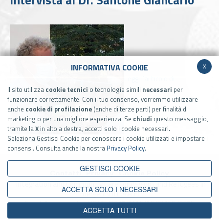
Intervista al Dr. Santone Giancarlo
x
INFORMATIVA COOKIE
Leggi l'articolo di
Il sito utilizza
cookie tecnici
o tecnologie simili
necessari
per
funzionare correttamente. Con il tuo consenso, vorremmo utilizzare
anche
cookie di profilazione
(anche di terze parti) per finalità di
marketing o per una migliore esperienza. Se
chiudi
questo messaggio,
tramite la
X
in alto a destra, accetti solo i cookie necessari.
Seleziona Gestisci Cookie per conoscere i cookie utilizzati e impostare i
Repubblica
consensi. Consulta anche la nostra
Privacy Policy
.
GESTISCI COOKIE
Contatti
Privacy
Cookie Policy
“Integration and Community Care for Asylum and Refugees in
ACCETTA SOLO I NECESSARI
Emergency (I.C.A.R.E)”,
Grant Agreement n. HOME/2017/AMIF/AG/EMAS/0075
ACCETTA TUTTI