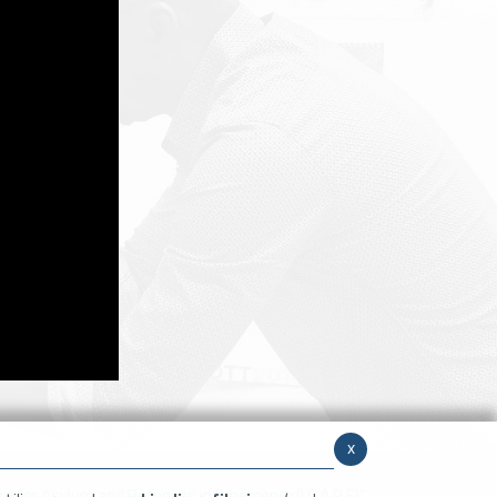
x
 for Asylum and Refugees in Emergency (I.C.A.R.E)”,