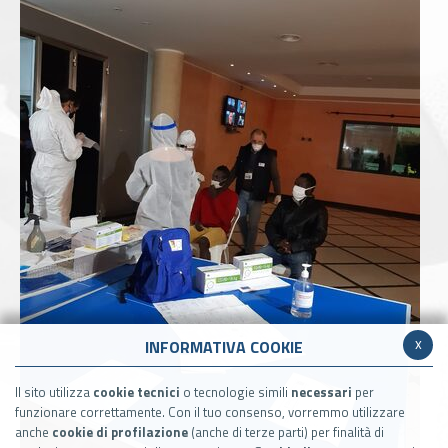
x
INFORMATIVA COOKIE
Il sito utilizza
cookie tecnici
o tecnologie simili
necessari
per
funzionare correttamente. Con il tuo consenso, vorremmo utilizzare
anche
cookie di profilazione
(anche di terze parti) per finalità di